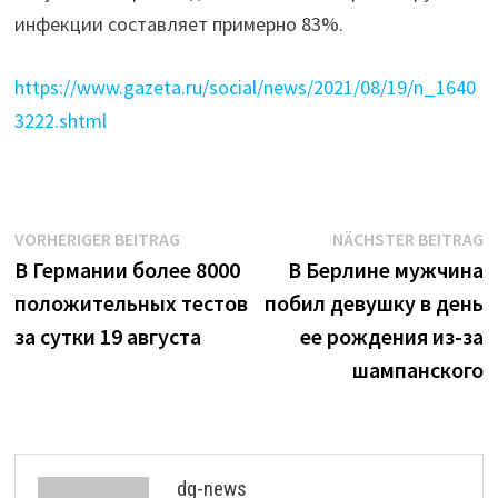
инфекции составляет примерно 83%.
https://www.gazeta.ru/social/news/2021/08/19/n_1640
3222.shtml
Beitrags-
Vorheriger
N
VORHERIGER BEITRAG
NÄCHSTER BEITRAG
Beitrag:
B
В Германии более 8000
В Берлине мужчина
Navigation
положительных тестов
побил девушку в день
за сутки 19 августа
ее рождения из-за
шампанского
dg-news