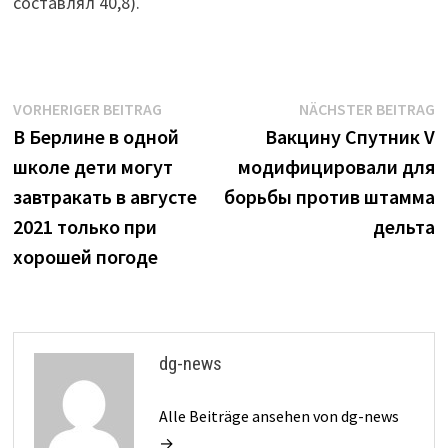
составлял 40,8).
Beitrags-
Vorheriger
N
VORHERIGER BEITRAG
NÄCHSTER BEITRAG
Beitrag:
B
В Берлине в одной
Вакцину Спутник V
Navigation
школе дети могут
модифицировали для
завтракать в августе
борьбы против штамма
2021 только при
дельта
хорошей погоде
dg-news
Alle Beiträge ansehen von dg-news
→