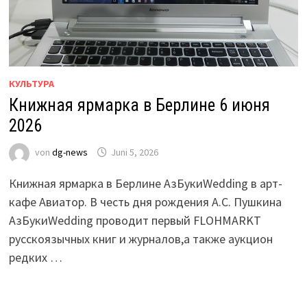
КУЛЬТУРА
Книжная ярмарка в Берлине 6 июня
2026
von
dg-news
Juni 5, 2026
Книжная ярмарка в Берлине АзБукиWedding в арт-
кафе Авиатор. В честь дня рождения А.С. Пушкина
АзБукиWedding проводит первый FLOHMARKT
русскоязычных книг и журналов,а также аукцион
редких …