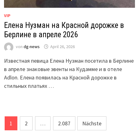
VIP
Елена Нузман на Красной дорожке в
Берлине в апреле 2026
von
dg-news
April 26, 2026
Известная певица Елена Нузман посетила в Берлине
в апреле знаковые эвенты на Кудамме и в отеле
Adlon. Елена появилась на Красной дорожке в
стильных платьях …
Seitennummerierung
1
2
…
2.087
Nächste
der