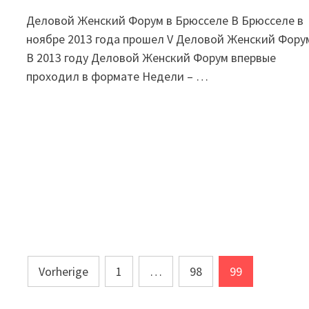
Деловой Женский Форум в Брюсселе В Брюсселе в
ноябре 2013 года прошел V Деловой Женский Фору
В 2013 году Деловой Женский Форум впервые
проходил в формате Недели – …
Seitennummerierung
Vorherige
1
…
98
99
der