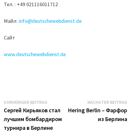
Тел. : +49 021116011712
Майл:
info@deutschewebdienst.de
Сайт
www.deutschewebdienst.de
Beitrags-
Vorheriger
N
VORHERIGER BEITRAG
NÄCHSTER BEITRAG
Beitrag:
B
Сергей Кирьяков стал
Hering Berlin – Фарфор
Navigation
лучшим бомбардиром
из Берлина
турнира в Берлине