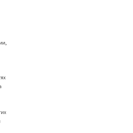
ии,
тях
а
гих
й