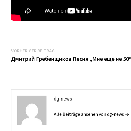
Beitrags-
Vorheriger
VORHERIGER BEITRAG
Beitrag:
Дмитрий Гребенщиков Песня „Мне еще не 50
Navigation
dg-news
Alle Beiträge ansehen von dg-news →