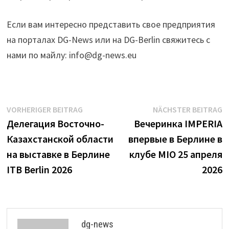
Если вам интересно представить свое предприятия
на порталах DG-News или на DG-Berlin свяжитесь с
нами по майлу:
info@dg-news.eu
Beitrags-
Vorheriger
N
VORHERIGER BEITRAG
NÄCHSTER BEITRAG
Beitrag:
B
Делегация Восточно-
Вечеринка IMPERIA
Navigation
Казахстанской области
впервые в Берлине в
на выставке в Берлине
клубе MIO 25 апреля
ITB Berlin 2026
2026
dg-news