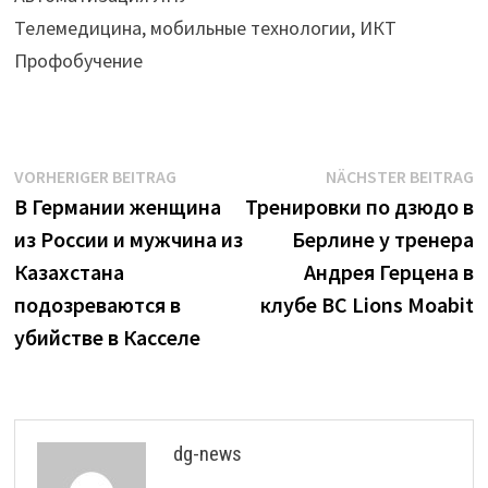
Телемедицина, мобильные технологии, ИКТ
Профобучение
Beitrags-
Vorheriger
N
VORHERIGER BEITRAG
NÄCHSTER BEITRAG
Beitrag:
B
В Германии женщина
Тренировки по дзюдо в
Navigation
из России и мужчина из
Берлине у тренера
Казахстана
Андрея Герцена в
подозреваются в
клубе BC Lions Moabit
убийстве в Касселе
dg-news