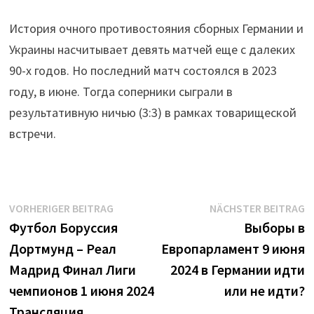
История очного противостояния сборных Германии и
Украины насчитывает девять матчей еще с далеких
90-х годов. Но последний матч состоялся в 2023
году, в июне. Тогда соперники сыграли в
результативную ничью (3:3) в рамках товарищеской
встречи.
Beitrags-
Vorheriger
N
VORHERIGER BEITRAG
NÄCHSTER BEITRAG
Beitrag:
B
Футбол Боруссия
Выборы в
Navigation
Дортмунд – Реал
Европарламент 9 июня
Мадрид Финал Лиги
2024 в Германии идти
чемпионов 1 июня 2024
или не идти?
Трансляция