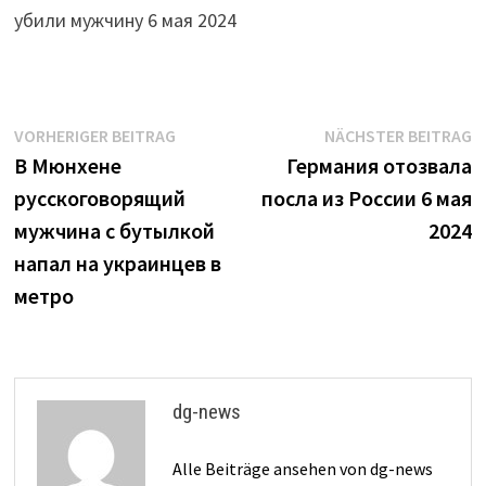
убили мужчину 6 мая 2024
Beitrags-
Vorheriger
N
VORHERIGER BEITRAG
NÄCHSTER BEITRAG
Beitrag:
B
В Мюнхене
Германия отозвала
Navigation
русскоговорящий
посла из России 6 мая
мужчина с бутылкой
2024
напал на украинцев в
метро
dg-news
Alle Beiträge ansehen von dg-news