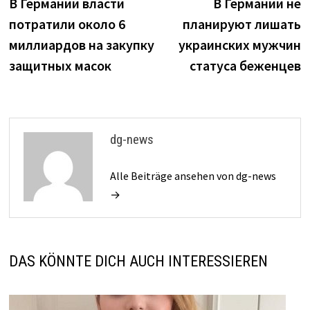
Beitrag:
B
В Германии власти
В Германии не
Navigation
потратили около 6
планируют лишать
миллиардов на закупку
украинских мужчин
защитных масок
статуса беженцев
dg-news
Alle Beiträge ansehen von dg-news
→
DAS KÖNNTE DICH AUCH INTERESSIEREN