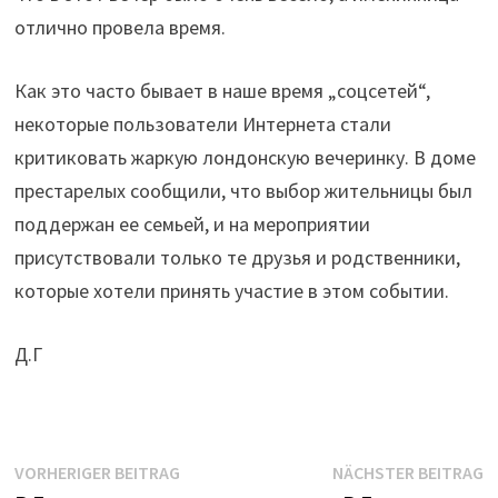
отлично провела время.
Как это часто бывает в наше время „соцсетей“,
некоторые пользователи Интернета стали
критиковать жаркую лондонскую вечеринку. В доме
престарелых сообщили, что выбор жительницы был
поддержан ее семьей, и на мероприятии
присутствовали только те друзья и родственники,
которые хотели принять участие в этом событии.
Д.Г
Beitrags-
Vorheriger
N
VORHERIGER BEITRAG
NÄCHSTER BEITRAG