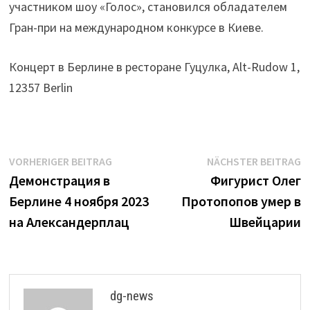
участником шоу «Голос», становился обладателем
Гран-при на международном конкурсе в Киеве.
Концерт в Берлине в ресторане Гуцулка, Alt-Rudow 1,
12357 Berlin
Beitrags-
Vorheriger
N
VORHERIGER BEITRAG
NÄCHSTER BEITRAG
Beitrag:
B
Демонстрация в
Фигурист Олег
Navigation
Берлине 4 ноября 2023
Протопопов умер в
на Александерплац
Швейцарии
dg-news