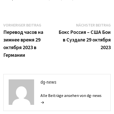
Beitrags-
Vorheriger
N
VORHERIGER BEITRAG
NÄCHSTER BEITRAG
Beitrag:
B
Перевод часов на
Бокс Россия – США Бои
Navigation
зимнее время 29
в Суздале 29 октября
октября 2023 в
2023
Германии
dg-news
Alle Beiträge ansehen von dg-news
→