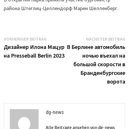
района Штеглиц-Целлендорф Марен Шелленберг.
Beitrags-
Vorheriger
N
VORHERIGER BEITRAG
NÄCHSTER BEITRAG
Beitrag:
B
Дизайнер Илона Мацур
В Берлине автомобиль
Navigation
на Presseball Berlin 2023
ночью въехал на
большой скорости в
Бранденбургские
ворота
dg-news
Alle Beiträge ansehen von dg-news