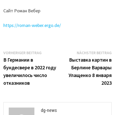
Сайт Роман Вебер
https://roman-weber.ergo.de/
Beitrags-
Vorheriger
N
VORHERIGER BEITRAG
NÄCHSTER BEITRAG
Beitrag:
B
В Германии в
Выставка картин в
Navigation
бундесвере в 2022 году
Берлине Варвары
увеличилось число
Улащенко 8 января
отказников
2023
dg-news