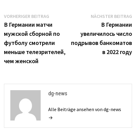
Beitrags-
Vorheriger
N
VORHERIGER BEITRAG
NÄCHSTER BEITRAG
Beitrag:
B
В Германии матчи
В Германии
Navigation
мужской сборной по
увеличилось число
футболу смотрели
подрывов банкоматов
меньше телезрителей,
в 2022 году
чем женской
dg-news
Alle Beiträge ansehen von dg-news
→