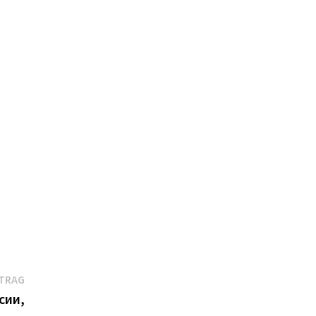
Nächster
ITRAG
Beitrag:
сии,