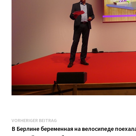
Beitrags-
Vorheriger
VORHERIGER BEITRAG
Beitrag:
В Берлине беременная на велосипеде поехал
Navigation