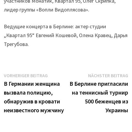
участников Монатик, Квартал 95, Олег Скрипка,
лидер группы «Вопли Видоплясова».
Ведущие концерта в Берлине: актер студии
„Квартал 95“ Евгений Кошевой, Олена Кравец, Дарья
Трегубова.
Beitrags-
Vorheriger
N
VORHERIGER BEITRAG
NÄCHSTER BEITRAG
Beitrag:
B
В Германии женщина
В Берлине пригласили
Navigation
вызвала полицию,
на теннисный турнир
обнаружив в кровати
500 беженцев из
неизвестного мужчину
Украины