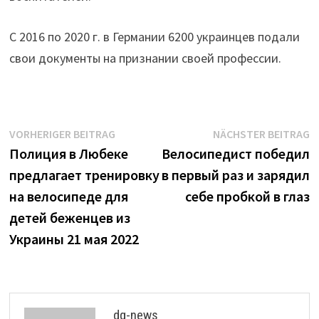
С 2016 по 2020 г. в Германии 6200 украинцев подали
свои документы на признании своей профессии.
Beitrags-
Vorheriger
N
VORHERIGER BEITRAG
NÄCHSTER BEITRAG
Beitrag:
B
Полиция в Любеке
Велосипедист победил
Navigation
предлагает тренировку
в первый раз и зарядил
на велосипеде для
себе пробкой в глаз
детей беженцев из
Украины 21 мая 2022
dg-news