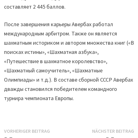
составляет 2 445 баллов.
После завершения карьеры Авербах работал
международным арбитром. Также он является
шахматным историком и автором множества книг («В
поисках истины», «Шахматная азбука»,
«Путешествие в шахматное королевство»,
«Шахматный самоучитель», «Шахматные
Олимпиады» и т.д.). В составе сборной СССР Авербах
дважды становился победителем командного
турнира чемпионата Европы.
Beitrags-
Vorheriger
N
VORHERIGER BEITRAG
NÄCHSTER BEITRAG