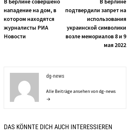
Beitrag:
B
В Берлине совершено
В Берлине
Navigation
нападение на дом, в
подтвердили запрет на
котором находятся
использования
журналисты РИА
украинской символики
Новости
возле мемориалов 8 и 9
мая 2022
dg-news
Alle Beiträge ansehen von dg-news
→
DAS KÖNNTE DICH AUCH INTERESSIEREN