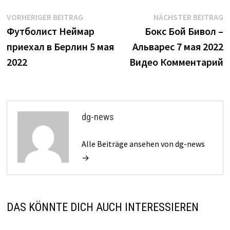
Beitrags-
Vorheriger
N
VORHERIGER BEITRAG
NÄCHSTER BEITRAG
Beitrag:
B
Футболист Неймар
Бокс Бой Бивол –
Navigation
приехал в Берлин 5 мая
Альварес 7 мая 2022
2022
Видео Комментарий
dg-news
Alle Beiträge ansehen von dg-news
→
DAS KÖNNTE DICH AUCH INTERESSIEREN