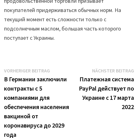
продовольственной торговли призывает
покупателей придерживаться обычных норм. На
текущий момент есть сложности только с
подсолнечным маслом, большая часть которого
поступает с Украины.
Beitrags-
Vorheriger
N
VORHERIGER BEITRAG
NÄCHSTER BEITRAG
Beitrag:
B
В Германии заключили
Платежная система
Navigation
контракты с 5
PayPal действует по
компаниями для
Украине с 17 марта
обеспечения населения
2022
вакциной от
коронавируса до 2029
года