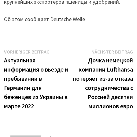
крупнейших экспортеров пшеницы и удобрений.
Об этом сообщает Deutsche Welle
Beitrags-
Vorheriger
N
VORHERIGER BEITRAG
NÄCHSTER BEITRAG
Beitrag:
B
Актуальная
Дочка немецкой
Navigation
информация о вьезде и
компании Lufthansa
пребывании в
потеряет из-за отказа
Германии для
сотрудничества с
беженцев из Украины в
Россией десятки
марте 2022
миллионов евро