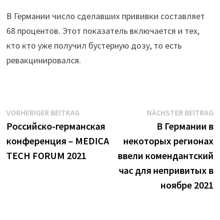
В Германии число сделавших прививки составляет
68 процентов. Этот показатель включается и тех,
кто кто уже получил бустерную дозу, то есть
ревакцинировался.
Beitrags-
Vorheriger
N
VORHERIGER BEITRAG
NÄCHSTER BEITRAG
Beitrag:
B
Российско-германская
В Германии в
Navigation
конференция – MEDICA
некоторых регионах
TECH FORUM 2021
ввели комендантский
час для непривитых в
ноябре 2021