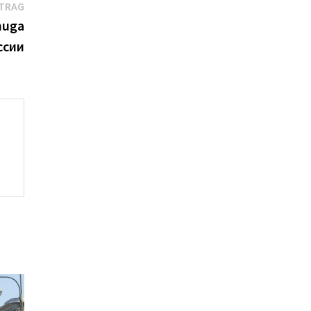
Nächster
ITRAG
Beitrag:
nuga
ссии