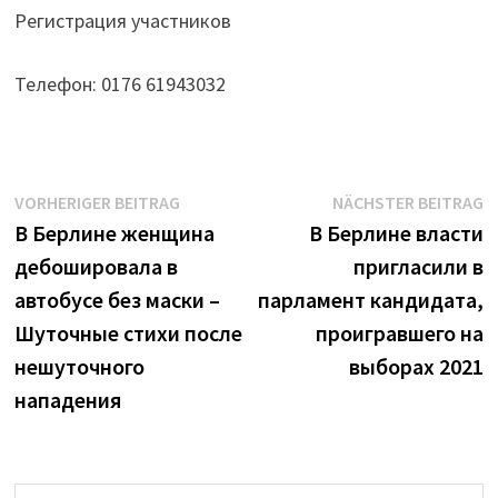
Регистрация участников
Телефон: 0176 61943032
Beitrags-
Vorheriger
N
VORHERIGER BEITRAG
NÄCHSTER BEITRAG
Beitrag:
B
В Берлине женщина
В Берлине власти
Navigation
дебошировала в
пригласили в
автобусе без маски –
парламент кандидата,
Шуточные стихи после
проигравшего на
нешуточного
выборах 2021
нападения