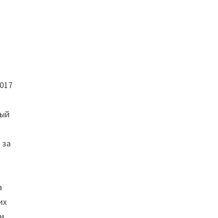
2017
ный
 за
а
их
 и