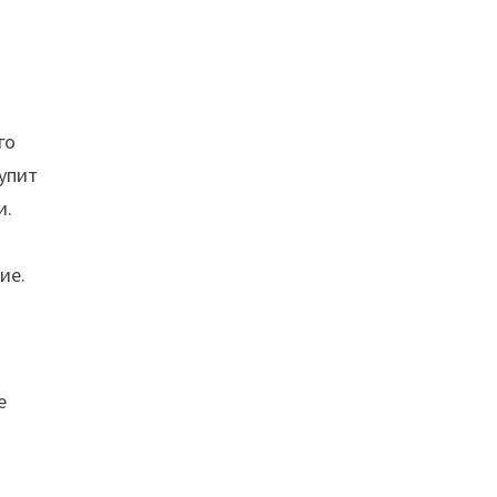
го
упит
и.
ие.
е