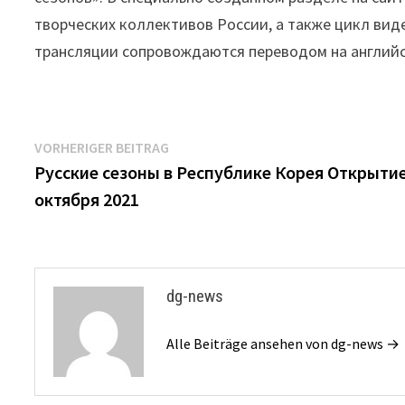
творческих коллективов России, а также цикл видео
трансляции сопровождаются переводом на английс
Beitrags-
Vorheriger
VORHERIGER BEITRAG
Beitrag:
Русские сезоны в Республике Корея Открытие
Navigation
октября 2021
dg-news
Alle Beiträge ansehen von dg-news →