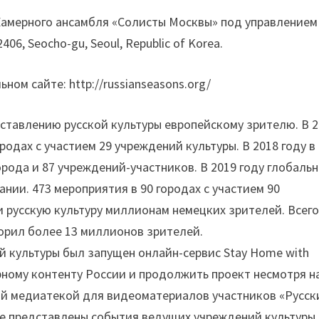
ы Камерного ансамбля «Солисты Москвы» под управлением
06, Seocho-gu, Seoul, Republic of Korea.
м сайте: http://russianseasons.org/
дставлению русской культуры европейскому зрителю. В 
родах с участием 29 учреждений культуры. В 2018 году в
рода и 87 учреждений-участников. В 2019 году глобаль
ании. 473 мероприятия в 90 городах с участием 90
русскую культуру миллионам немецких зрителей. Всего
орил более 13 миллионов зрителей.
й культуры был запущен онлайн-сервис Stay Home with
урному контенту России и продолжить проект несмотря н
ой медиатекой для видеоматериалов участников «Русск
те представлены события ведущих учреждений культуры