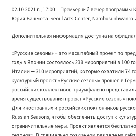
02.10.2021 г., 17:00 – Премьерный вечер программ
Юрия Башмета. Seoul Arts Center, Nambusunhwanro 24
Дополнительная информация доступна на официально
«Русские сезоны» − это масштабный проект по пре
году в Японии состоялось 238 мероприятий в 100 го
Италии ‒ 310 мероприятий, которые охватили 74 го
культурный проект «Русские сезоны» прошел в Герм
российских коллективов триумфально представили 
время существования проект «Русские сезоны» пок
Для иностранных и российских поклонников русско
Russian Seasons, чтобы обеспечить доступ к культ
ограничительные меры. Проект является бесплатн
сезонов». В специально созданном разделе на сай