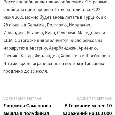
Россия возобновляет авиасообщение с 9 странами,
сообщила вице-премьер Татьяна Голикова. С 22
июня 2021 можно будет вновь летать в Турцию, а с
28 июня – в Бельгию, Болгарию, Иорданию,
Ирландию, Италию, Кипр, Северную Македонию и
США. С этого же дня увеличится число рейсов на
маршрутах в Австрию, Азербайджан, Армению,
Грецию, Катар, Финляндию, Хорватию и Швейцарию.
В то же время ограничение на полеты в Танзанию
продлено до 19 июля.
Beitrags-
Vorheriger
N
VORHERIGER BEITRAG
NÄCHSTER BEITRAG
Beitrag:
B
Людмила Самсонова
В Германии менее 10
Navigation
вышла в полуфинал
заражений на 100 000