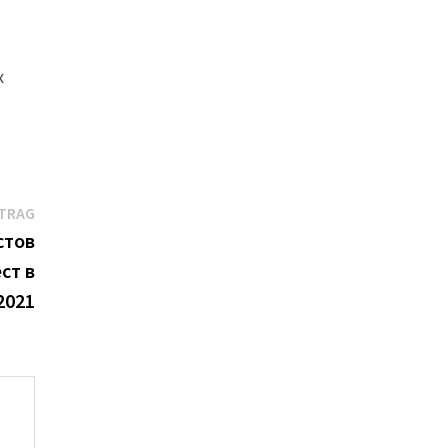
х
Nächster
ITRAG
Beitrag:
стов
ст в
2021