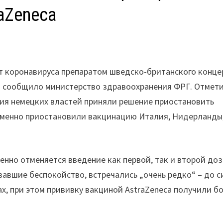
aZeneca
от коронавируса препаратом шведско-британского конце
ом сообщило министерство здравоохранения ФРГ. Отмети
ния немецких властей приняли решение приостановить
еменно приостановили вакцинацию Италия, Нидерланды
енно отменяется введение как первой, так и второй до
вавшие беспокойство, встречались „очень редко“ – до с
х, при этом прививку вакциной AstraZeneca получили б