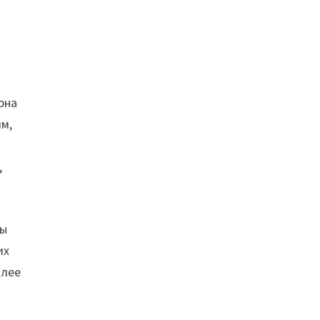
рна
м,
,
зы
их
олее