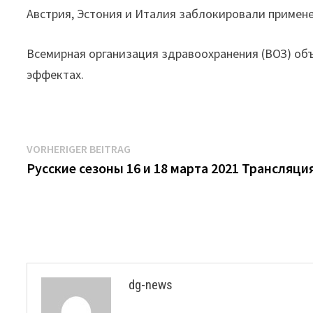
Австрия, Эстония и Италия заблокировали примен
Всемирная организация здравоохранения (ВОЗ) об
эффектах.
Beitrags-
Vorheriger
VORHERIGER BEITRAG
Beitrag:
Русские сезоны 16 и 18 марта 2021 Трансляци
Navigation
dg-news