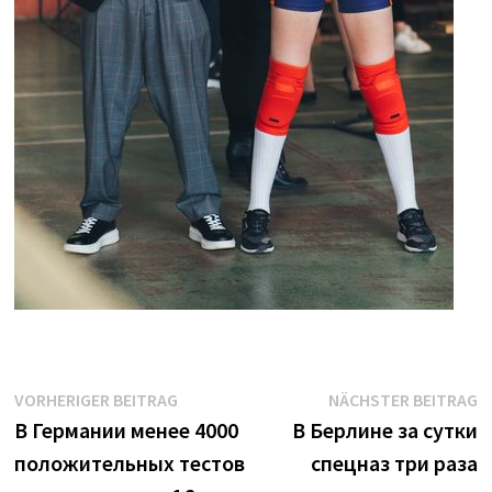
Beitrags-
Vorheriger
N
VORHERIGER BEITRAG
NÄCHSTER BEITRAG
Beitrag:
B
В Германии менее 4000
В Берлине за сутки
Navigation
положительных тестов
спецназ три раза