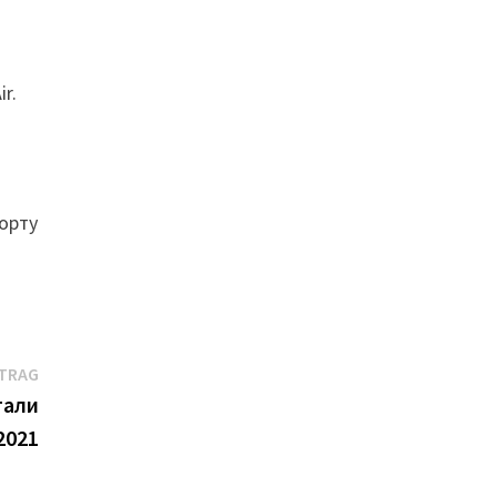
r.
борту
Nächster
ITRAG
Beitrag:
тали
2021