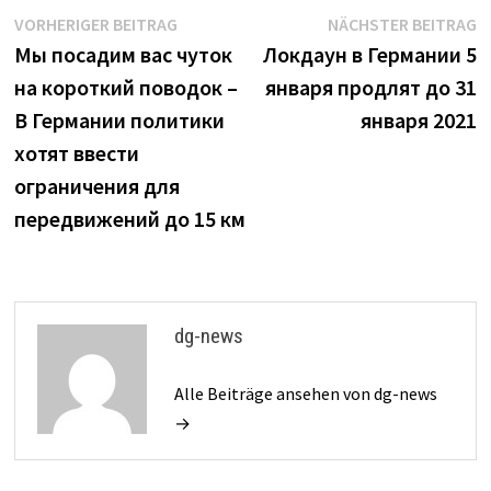
Beitrags-
Vorheriger
N
VORHERIGER BEITRAG
NÄCHSTER BEITRAG
Beitrag:
B
Мы посадим вас чуток
Локдаун в Германии 5
Navigation
на короткий поводок –
января продлят до 31
В Германии политики
января 2021
хотят ввести
ограничения для
передвижений до 15 км
dg-news
Alle Beiträge ansehen von dg-news
→