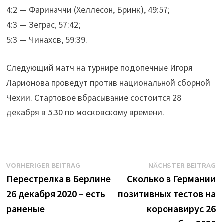
4:2 — Фариначчи (Хеллесон, Бринк), 49:57;
4:3 — Зеграс, 57:42;
5:3 — Чинахов, 59:39.
Cледующий матч на турнире подопечные Игоря
Ларионова проведут против национальной сборной
Чехии. Стартовое вбрасывание состоится 28
декабря в 5.30 по московскому времени.
Beitrags-
Vorheriger
N
VORHERIGER BEITRAG
NÄCHSTER BEITRAG
Beitrag:
B
Перестрелка в Берлине
Сколько в Германии
Navigation
26 декабря 2020 – есть
позитивных тестов на
раненые
коронавирус 26