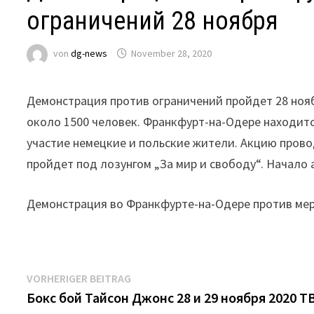
ограничений 28 ноября
von
dg-news
November 28, 2020
Демонстрация против ограничений пройдет 28 нояб
около 1500 человек. Франкфурт-на-Одере находитс
участие немецкие и польские жители. Акцию пров
пройдет под лозунгом „За мир и свободу“. Начало а
Демонстрация во Франкфурте-на-Одере против мер
Beitrags-
Vorheriger
VORHERIGER BEITRAG
Beitrag:
Бокс бой Тайсон Джонс 28 и 29 ноября 2020 Т
Navigation