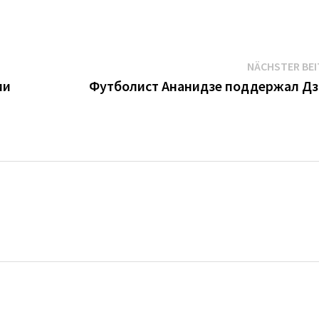
NÄCHSTER BE
ии
Футболист Ананидзе поддержал Д