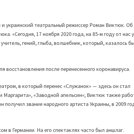
ий и украинский театральный режиссер Роман Виктюк. Об
а. «Сегодня, 17 ноября 2020 года, на 85-м году от нас 
учитель, гений, глыба, волшебник, который, казалось бы
ля восстановления после перенесенного коронавируса.
еатром, в который перенес «Служанок» — здесь он стал
и Маргарита», «Заводной апельсин»; Виктюк также рабо
 он получил звание народного артиста Украины, в 2009 го
м в Германии. На его спектаклях часто был аншлаг.