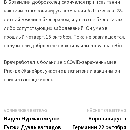
В Бразилии доброволец скончался при испытании
вакцины от коронавируса компании Astrazeneca. 28-
летний мужчина был врачом, и у него не было каких
либо сопутствующих заболеваний. Он умер в
прошлый четверг, 15 октября. Пока не разглашается,
получил ли доброволец вакцину или дозу плацебо.
Врач работал в больнице с COVID-зараженными в
Рио-де-Жанейро, участие в испытании вакцины он
принял в конце июля.
Beitrags-
Vorheriger
N
VORHERIGER BEITRAG
NÄCHSTER BEITRAG
Beitrag:
B
Видео Нурмагомедов –
Коронавирус в
Navigation
Гэтжи Дуэль взглядов
Германии 22 октября