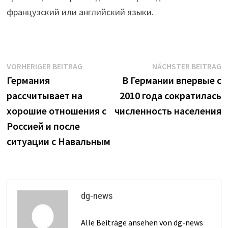
французский или английский языки.
Beitrags-
Vorheriger
N
VORHERIGER BEITRAG
NÄCHSTER BEITRAG
Beitrag:
B
Германия
В Германии впервые с
Navigation
рассчитывает на
2010 года сократилась
хорошие отношения с
численность населения
Россией и после
ситуации с Навальным
dg-news
Alle Beiträge ansehen von dg-news