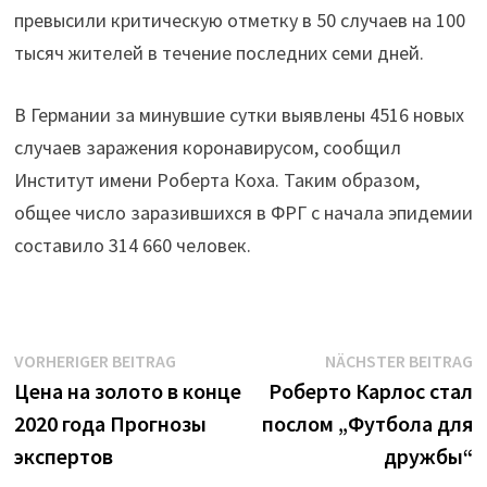
превысили критическую отметку в 50 случаев на 100
тысяч жителей в течение последних семи дней.
В Германии за минувшие сутки выявлены 4516 новых
случаев заражения коронавирусом, сообщил
Институт имени Роберта Коха. Таким образом,
общее число заразившихся в ФРГ с начала эпидемии
составило 314 660 человек.
Beitrags-
Vorheriger
N
VORHERIGER BEITRAG
NÄCHSTER BEITRAG
Beitrag:
B
Цена на золото в конце
Роберто Карлос стал
Navigation
2020 года Прогнозы
послом „Футбола для
экспертов
дружбы“