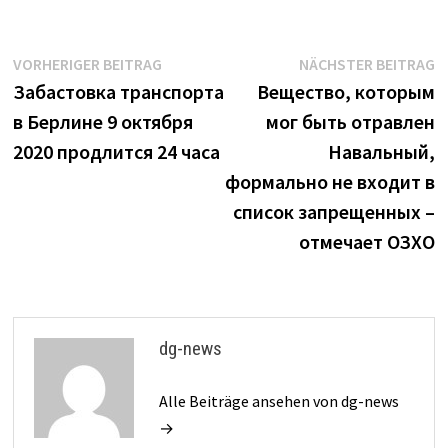
Beitrags-
Vorheriger
N
VORHERIGER BEITRAG
NÄCHSTER BEITRAG
Beitrag:
B
Забастовка транспорта
Вещество, которым
Navigation
в Берлине 9 октября
мог быть отравлен
2020 продлится 24 часа
Навальный,
формально не входит в
список запрещенных –
отмечает ОЗХО
dg-news
Alle Beiträge ansehen von dg-news
→