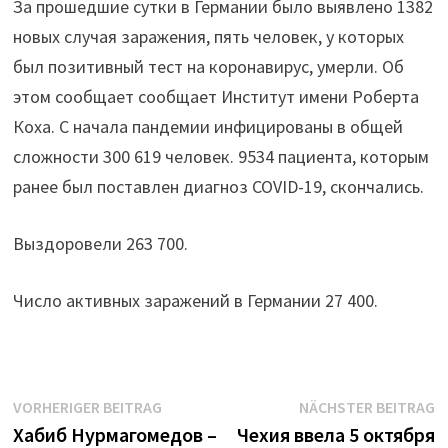
За прошедшие сутки в Германии было выявлено 1382
новых случая заражения, пять человек, у которых
был позитивный тест на коронавирус, умерли. Об
этом сообщает сообщает Институт имени Роберта
Коха. С начала пандемии инфицированы в общей
сложности 300 619 человек. 9534 пациента, которым
ранее был поставлен диагноз COVID-19, скончались.
Выздоровели 263 700.
Число активных заражений в Германии 27 400.
Beitrags-
Vorheriger
N
VORHERIGER BEITRAG
NÄCHSTER BEITRAG
Beitrag:
B
Хабиб Нурмагомедов –
Чехия ввела 5 октября