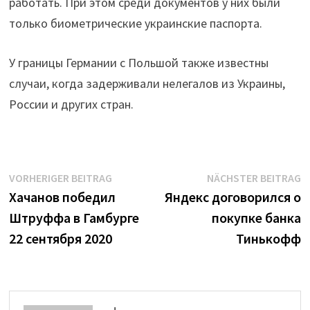
работать. При этом среди документов у них были
только биометрические украинские паспорта.
У границы Германии с Польшой также известны
случаи, когда задерживали нелегалов из Украины,
России и других стран.
Beitrags-
Vorheriger
N
VORHERIGER BEITRAG
NÄCHSTER BEITRAG
Beitrag:
B
Хачанов победил
Яндекс договорился о
Navigation
Штруффа в Гамбурге
покупке банка
22 сентября 2020
Тинькофф