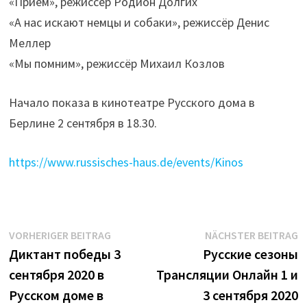
«Приём», режиссёр Родион Долгих
«А нас искают немцы и собаки», режиссёр Денис
Меллер
«Мы помним», режиссёр Михаил Козлов
Начало показа в кинотеатре Русского дома в
Берлине 2 сентября в 18.30.
https://www.russisches-haus.de/events/Kinos
Beitrags-
Vorheriger
N
VORHERIGER BEITRAG
NÄCHSTER BEITRAG
Beitrag:
B
Диктант победы 3
Русские сезоны
Navigation
сентября 2020 в
Трансляции Онлайн 1 и
Русском доме в
3 сентября 2020