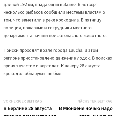
длиной 192 км, впадающая в Заале. В четверг
несколько рыбаков сообщили местным властям о
том, что заметили в реке крокодила. В пятницу
полиция, пожарные и сотрудники местного
департамента начали поиске опасного животного.
Поиски проходят возле города Laucha. В этом
регионе приостановлено движение лодок. В поисках
принял участие и вертолет. К вечеру 28 августа
крокодил обнаружен не был.
Beitrags-
Vorheriger
N
VORHERIGER BEITRAG
NÄCHSTER BEITRAG
Beitrag:
B
В Берлине 28 августа
В Мюнхене ночью надо
Navigation
прошла демонстрация
спать и нельзя