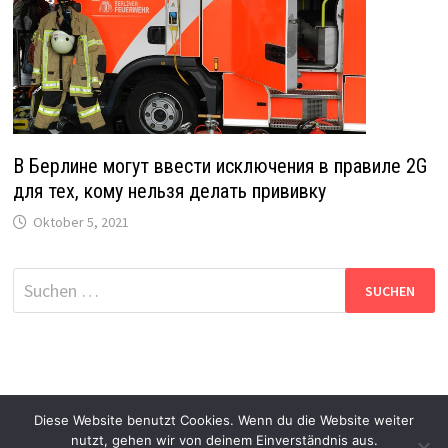
В Берлине могут ввести исключения в правиле 2G
для тех, кому нельзя делать прививку
Oktober 5, 2021
Suche
nach:
Diese Website benutzt Cookies. Wenn du die Website weiter
nutzt, gehen wir von deinem Einverständnis aus.
Copyright © 2026
DG-News
. Mit Stolz präsentiert von