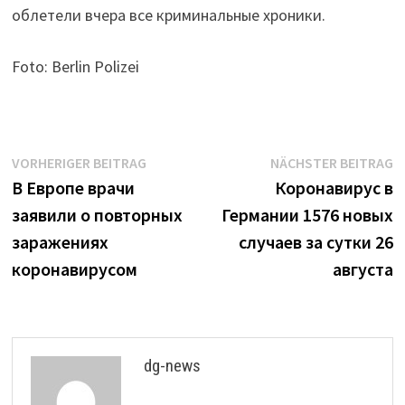
облетели вчера все криминальные хроники.
Foto: Berlin Polizei
Beitrags-
Vorheriger
N
VORHERIGER BEITRAG
NÄCHSTER BEITRAG
Beitrag:
B
В Европе врачи
Коронавирус в
Navigation
заявили о повторных
Германии 1576 новых
заражениях
случаев за сутки 26
коронавирусом
августа
dg-news