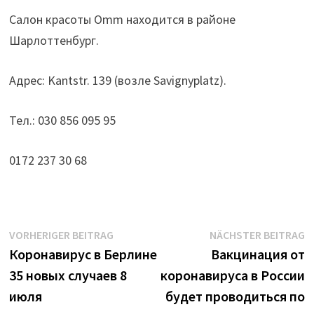
Салон красоты Omm находится в районе
Шарлоттенбург.
Адрес: Kantstr. 139 (возле Savignyplatz).
Тел.: 030 856 095 95
0172 237 30 68
Beitrags-
Vorheriger
N
VORHERIGER BEITRAG
NÄCHSTER BEITRAG
Beitrag:
B
Коронавирус в Берлине
Вакцинация от
Navigation
35 новых случаев 8
коронавируса в России
июля
будет проводиться по