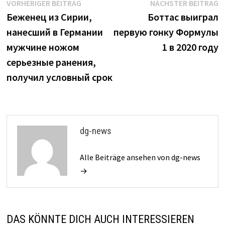
Beitrags-
Vorheriger
N
VORHERIGER BEITRAG
NÄCHSTER BEITRAG
Beitrag:
B
Беженец из Сирии,
Боттас выиграл
Navigation
нанесший в Германии
первую гонку Формулы
мужчине ножом
1 в 2020 году
серьезные ранения,
получил условный срок
dg-news
Alle Beiträge ansehen von dg-news
→
DAS KÖNNTE DICH AUCH INTERESSIEREN