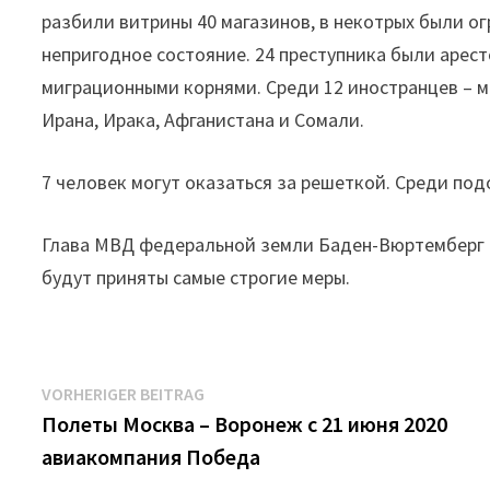
разбили витрины 40 магазинов, в некотрых были о
непригодное состояние. 24 преступника были аресто
миграционными корнями. Среди 12 иностранцев – м
Ирана, Ирака, Афганистана и Сомали.
7 человек могут оказаться за решеткой. Среди под
Глава МВД федеральной земли Баден-Вюртемберг 
будут приняты самые строгие меры.
Beitrags-
Vorheriger
VORHERIGER BEITRAG
Beitrag:
Полеты Москва – Воронеж с 21 июня 2020
Navigation
авиакомпания Победа