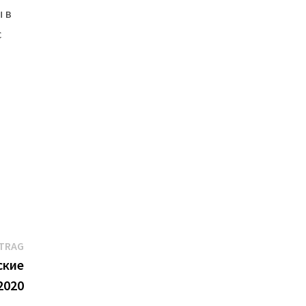
ы в
с
Nächster
ITRAG
Beitrag:
ские
2020