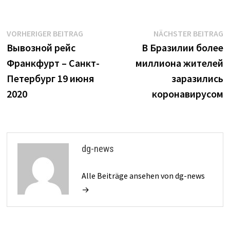
Beitrags-
Vorheriger
N
VORHERIGER BEITRAG
NÄCHSTER BEITRAG
Beitrag:
B
Вывозной рейс
В Бразилии более
Navigation
Франкфурт – Санкт-
миллиона жителей
Петербург 19 июня
заразились
2020
коронавирусом
dg-news
Alle Beiträge ansehen von dg-news
→