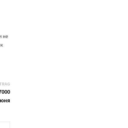
и
и не
ик
Nächster
ITRAG
Beitrag:
7000
июня