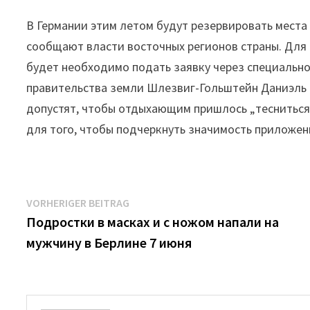
В Германии этим летом будут резервировать места
сообщают власти восточных регионов страны. Для
будет необходимо подать заявку через специально
правительства земли Шлезвиг-Гольштейн Даниэль Г
допустят, чтобы отдыхающим пришлось „тесниться 
для того, чтобы подчеркнуть значимость приложен
Beitrags-
Vorheriger
VORHERIGER BEITRAG
Beitrag:
Подростки в масках и с ножом напали на
Navigation
мужчину в Берлине 7 июня