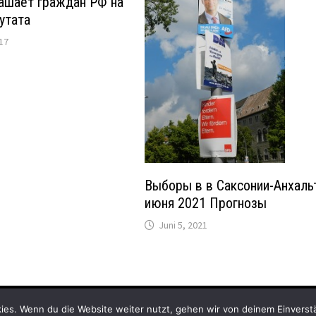
ашает граждан РФ на
утата
17
Выборы в в Саксонии-Анхаль
июня 2021 Прогнозы
Juni 5, 2021
ress
und
Bam
.
ies. Wenn du die Website weiter nutzt, gehen wir von deinem Einverst