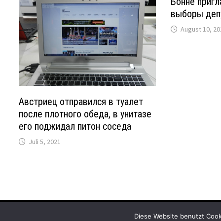
Бонне пригл
выборы деп
August 10, 20
Австриец отправился в туалет
после плотного обеда, в унитазе
его поджидал питон соседа
Juli 5, 2021
Copyright © 2026
DG-News
. Mit Stolz präsentiert von
WordP
Diese Website benutzt Cook